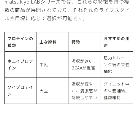
matsukiyo LABシリーズでは、これらの特徴を持つ複
数の商品が展開されており、それぞれのライフスタイ
ルや目標に応じて選択が可能です。
プロテインの
おすすめの用
主な原料
特徴
種類
途
筋力トレーニ
ホエイプロテ
吸収が速い、
牛乳
ング後の栄養
イン
BCAAが豊富
補給
吸収が緩や
ダイエット中
ソイプロテイ
大豆
か、満腹感が
の栄養補給、
ン
持続しやすい
健康維持