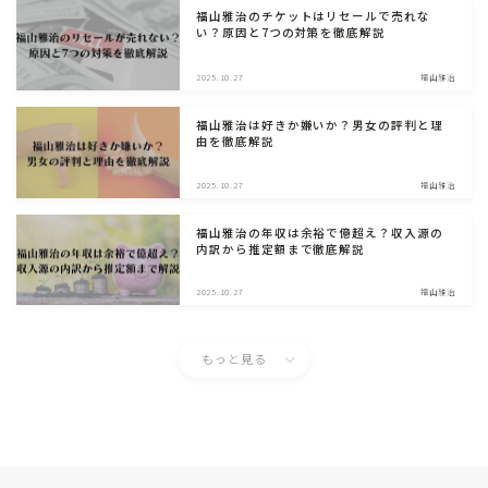
福山雅治のチケットはリセールで売れな
い？原因と7つの対策を徹底解説
2025.10.27
福山雅治
福山雅治は好きか嫌いか？男女の評判と理
由を徹底解説
2025.10.27
福山雅治
福山雅治の年収は余裕で億超え？収入源の
内訳から推定額まで徹底解説
2025.10.27
福山雅治
もっと見る