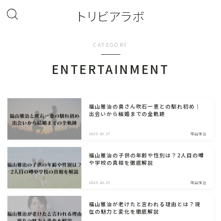
トリビアラボ
CATEGORY
ENTERTAINMENT
福山雅治の奥さん吹石一恵との馴れ初め｜
出会いから結婚までの全軌跡
2025.10.27
福山雅治
福山雅治の子供の年齢や性別は？2人目の噂
や学校の真相を徹底解説
2025.10.27
福山雅治
福山雅治が老けたと言われる理由とは？現
在の魅力と変化を徹底解説