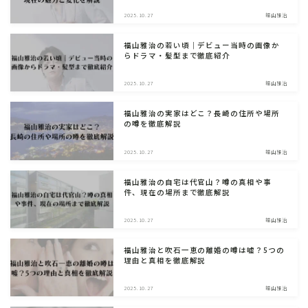
2025.10.27
福山雅治
福山雅治の若い頃｜デビュー当時の画像か
らドラマ・髪型まで徹底紹介
2025.10.27
福山雅治
福山雅治の実家はどこ？長崎の住所や場所
の噂を徹底解説
2025.10.27
福山雅治
福山雅治の自宅は代官山？噂の真相や事
件、現在の場所まで徹底解説
2025.10.27
福山雅治
福山雅治と吹石一恵の離婚の噂は嘘？5つの
理由と真相を徹底解説
2025.10.27
福山雅治