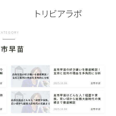
トリビアラボ
CATEGORY
高市早苗
ウ
高市早苗の好き嫌いを徹底解説！
解
支持と批判の理由を多角的に分析
苗
2025.10.06
高市早苗
持
高市早苗はどんな人？経歴や家
族、若い頃から総務大臣時代の実
績まで徹底解説
苗
2025.10.06
高市早苗