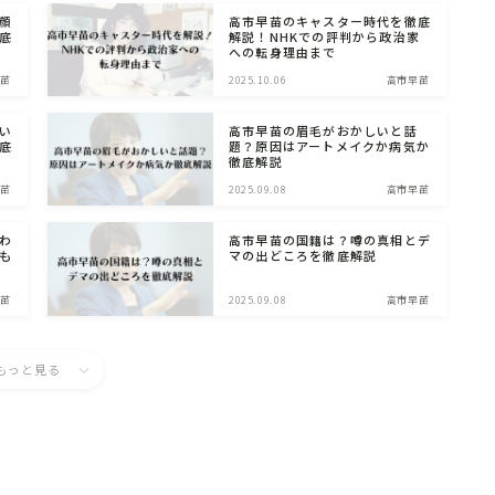
顔
高市早苗のキャスター時代を徹底
底
解説！NHKでの評判から政治家
への転身理由まで
苗
2025.10.06
高市早苗
い
高市早苗の眉毛がおかしいと話
底
題？原因はアートメイクか病気か
徹底解説
苗
2025.09.08
高市早苗
わ
高市早苗の国籍は？噂の真相とデ
も
マの出どころを徹底解説
苗
2025.09.08
高市早苗
もっと見る