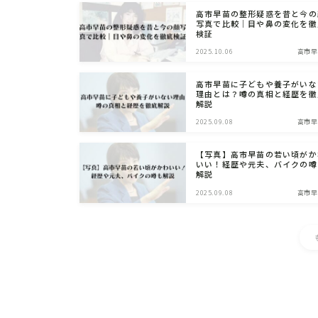
高市早苗の整形疑惑を昔と今の
写真で比較｜目や鼻の変化を徹
検証
2025.10.06
高市早
高市早苗に子どもや養子がいな
理由とは？噂の真相と経歴を徹
解説
2025.09.08
高市早
【写真】高市早苗の若い頃がか
いい！経歴や元夫、バイクの噂
解説
2025.09.08
高市早