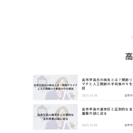
高市早苗氏の病気とは？関節リ
マチと人工関節の手術後の今を
説
2025.10.06
高市早
高市早苗の選挙区と圧倒的な支
基盤の謎に迫る
2025.10.06
高市早