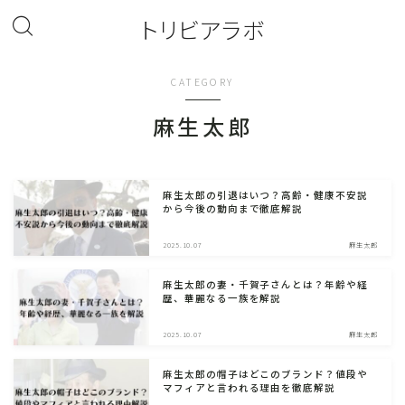
トリビアラボ
CATEGORY
麻生太郎
麻生太郎の引退はいつ？高齢・健康不安説
から今後の動向まで徹底解説
2025.10.07
麻生太郎
麻生太郎の妻・千賀子さんとは？年齢や経
歴、華麗なる一族を解説
2025.10.07
麻生太郎
麻生太郎の帽子はどこのブランド？値段や
マフィアと言われる理由を徹底解説