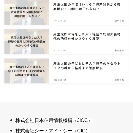
麻生太郎の年収はいくら？資産背景から徹
底解説！50億円は下らない？
2025.10.05
麻生太郎
麻生太郎は何をした人？経歴や総理大臣時
代の功績を分かりやすく解説
2025.10.05
麻生太郎
麻生太郎の子どもは何人？息子の学令やト
ヨタの噂から結婚まで徹底解説
2025.10.05
麻生太郎
株式会社日本信用情報機構（JICC）
株式会社シー・アイ・シー（CIC）