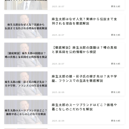
2025.10.07
麻生太郎
麻生太郎はなぜ人気？実績から伝説まで支
持される理由を徹底解説
2025.10.07
麻生太郎
【徹底解説】麻生太郎の国籍は？噂の真相
と家系図を公的情報から検証
2025.10.07
麻生太郎
麻生太郎の娘・彩子氏の嫁ぎ先は？夫や学
歴、フランスでの生活を徹底解説
2025.10.06
麻生太郎
麻生太郎のスーツブランドはどこ？価格や
着こなしのこだわりを解説
2025.10.06
麻生太郎