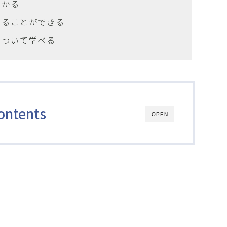
わかる
知ることができる
について学べる
ontents
OPEN