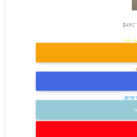
【ARC
Y