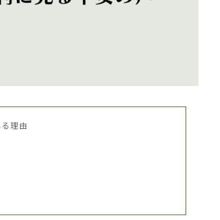
れる理由
て