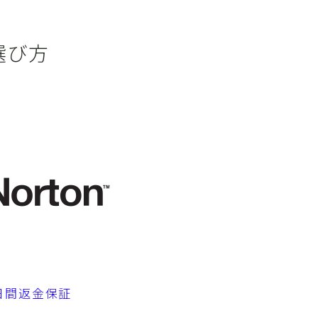
と選び方
0日間返金保証