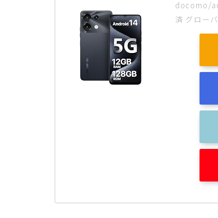
docomo/a
済 グロー