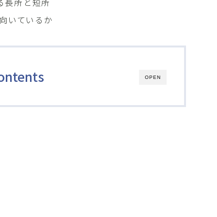
る長所と短所
が向いているか
ontents
OPEN