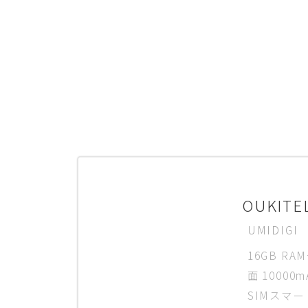
OUKIT
UMIDIGI
16GB RA
面 1000
SIMスマー