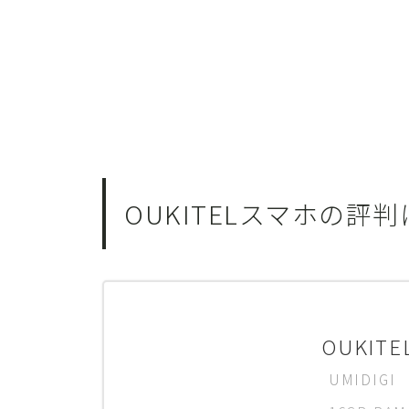
OUKITELスマホの
OUKIT
UMIDIGI