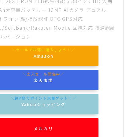
M+128GB ROM 2TB拡張可能 6.88インチHD 大画
0mAh大容量バッテリー 13MP AIカメラ デュアル
トフォン 顔/指紋認証 OTG GPS対応
u/SoftBank/Rakuten Mobile 回線対応 技適認証
バルバージョン
Amazon
楽天市場
Yahooショッピング
メルカリ