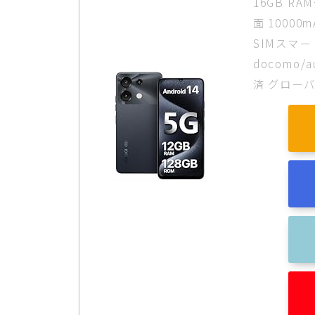
16GB RA
面 1000
SIMスマー
docomo/a
済 グロー