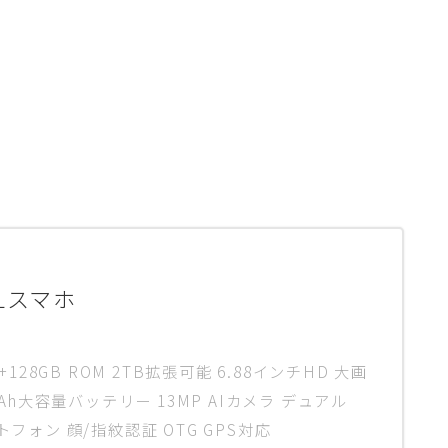
ELスマホ
M+128GB ROM 2TB拡張可能 6.88インチHD 大画
0mAh大容量バッテリー 13MP AIカメラ デュアル
トフォン 顔/指紋認証 OTG GPS対応