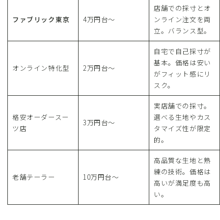
店舗での採寸とオ
ファブリック東京
4万円台〜
ンライン注文を両
立。バランス型。
自宅で自己採寸が
基本。価格は安い
オンライン特化型
2万円台〜
がフィット感にリ
スク。
実店舗での採寸。
格安オーダースー
選べる生地やカス
3万円台〜
ツ店
タマイズ性が限定
的。
高品質な生地と熟
練の技術。価格は
老舗テーラー
10万円台〜
高いが満足度も高
い。