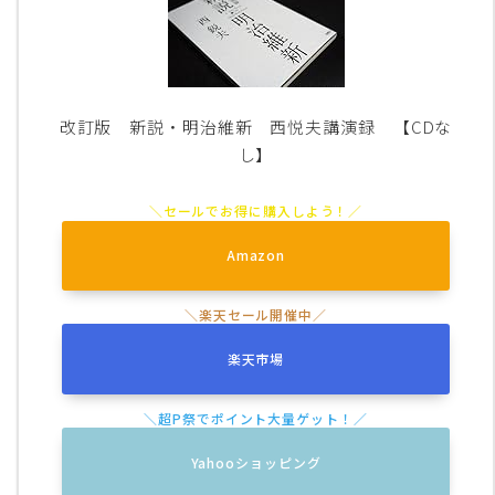
改訂版 新説・明治維新 西悦夫講演録 【CDな
し】
Amazon
楽天市場
Yahooショッピング