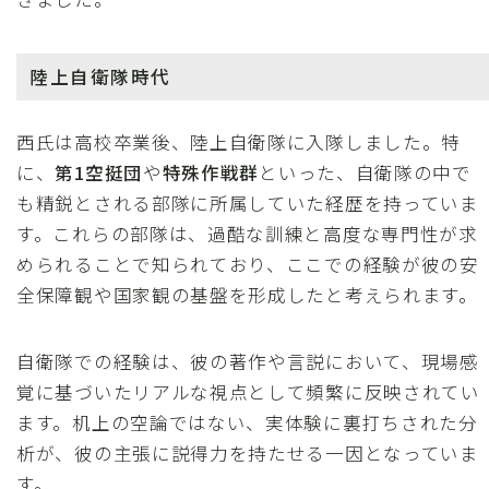
陸上自衛隊時代
西氏は高校卒業後、陸上自衛隊に入隊しました。特
に、
第1空挺団
や
特殊作戦群
といった、自衛隊の中で
も精鋭とされる部隊に所属していた経歴を持っていま
す。これらの部隊は、過酷な訓練と高度な専門性が求
められることで知られており、ここでの経験が彼の安
全保障観や国家観の基盤を形成したと考えられます。
自衛隊での経験は、彼の著作や言説において、現場感
覚に基づいたリアルな視点として頻繁に反映されてい
ます。机上の空論ではない、実体験に裏打ちされた分
析が、彼の主張に説得力を持たせる一因となっていま
す。