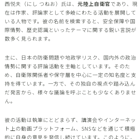
西悦夫（にし つねお）氏は、
元陸上自衛官
であり、現
在は作家、評論家として多岐にわたる活動を展開して
いる人物です。彼の名前を検索すると、安全保障や国
際情勢、歴史認識といったテーマに関する鋭い言説が
数多く見られます。
主に、日本の防衛問題や地政学リスク、国内外の政治
情勢に関する評論活動を主軸としています。そのた
め、自衛隊関係者や保守層を中心に一定の知名度と支
持を得ています。一方で、その独自の視点や踏み込ん
だ発言から、様々な議論を呼ぶことも少なくありませ
ん。
彼の活動は執筆にとどまらず、講演会やインターネッ
ト上の動画プラットフォーム、SNSなどを通じて積極
的に自身の意見を発信し続けています。このように、