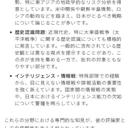
勢、特に東アジアの地政学的なリスク分析を得
意としています。米中関係や朝鮮半島情勢、ロ
シアの動向などを踏まえ、日本がとるべき戦略
について論じることが多いです。
歴史認識問題
: 近現代史、特に大東亜戦争（太
平洋戦争）に関する歴史認識についても積極的
に発言しています。一般的に流布されている歴
史観とは異なる視点を提示することがあり、こ
の点が支持を集める一方で、批判の対象ともな
りやすい部分です。
インテリジェンス・情報戦
: 特殊部隊での経験
から、目に見えない情報戦や諜報活動の重要性
を強く訴えています。国家間の情報戦の実態
や、日本におけるインテリジェンス能力の欠如
について警鐘を鳴らしています。
これらの分野における専門的な知見が、彼の評論家と