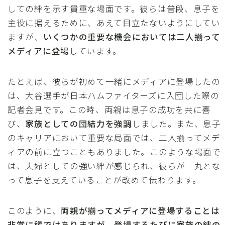
しての絆を示す貴重な場面です。彼らは普段、息子を
主役に据えるために、あえて目立たないようにしてい
ますが、
いくつかの重要な機会においては二人揃って
メディアに登場
しています。
たとえば、彼らが初めて一緒にメディアに登場したの
は、大谷選手が日本ハムファイターズに入団した際の
記者会見です。この時、両親は息子の成功を共に喜
び、
家族としての団結力を強調
しました。また、息子
のキャリアにおいて重要な局面では、二人揃ってメデ
ィアの前に立つこともありました。このような場面で
は、夫婦としての強い絆が感じられ、彼らが一丸とな
って息子を支えていることが改めて伝わります。
このように、
両親が揃ってメディアに登場することは
非常に稀ではありますが、登場するたびに家族の絆の