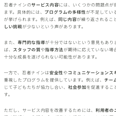
忍者ナインの
サービス内容
には、いくつかの問題点が
ます。具体的には、
プログラムの多様性
が不足してい
が挙げられます。例えば、
同じ内容
が繰り返されるこ
しい挑戦
が少ないという声があります。
また、
専門的な指導
が十分ではないという意見もあり
ば、
スタッフの質
や
指導方法
が期待に応えていない場
十分な成長を遂げられない可能性があります。
一方で、忍者ナインは
安全性
や
コミュニケーションス
重視したプログラムを提供しています。例えば、
チー
じて子どもたちが協力し合い、
社会参加
を促進するこ
す。
ただし、サービス内容を改善するためには、
利用者の