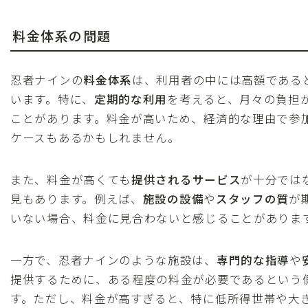
料金体系の問題
忍者ナインの
料金体系
は、利用者の中には高額である
います。特に、
定期的な利用
を考えると、月々の負担
ことがあります。料金が高いため、経済的な理由で参
ケースもあるかもしれません。
また、料金が高くても
提供されるサービス
が十分では
見もあります。例えば、
施設の設備
や
スタッフの質
が
いない場合、料金に見合わないと感じることがありま
一方で、忍者ナインのような施設は、
専門的な指導
や
提供するために、ある程度の料金が必要であるという
す。ただし、料金が高すぎると、特に低所得世帯や大