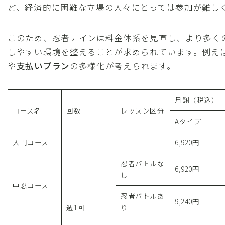
ど、経済的に困難な立場の人々にとっては参加が難し
このため、忍者ナインは料金体系を見直し、より多く
しやすい環境を整えることが求められています。例え
や
支払いプラン
の多様化が考えられます。
月謝（税込）
コース名
回数
レッスン区分
Aタイプ
入門コース
–
6,920円
忍者バトルな
6,920円
し
中忍コース
忍者バトルあ
9,240円
週1回
り