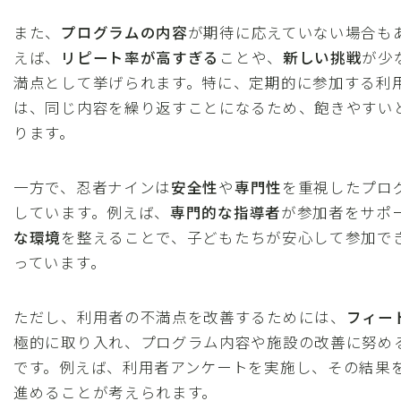
また、
プログラムの内容
が期待に応えていない場合も
えば、
リピート率が高すぎる
ことや、
新しい挑戦
が少
満点として挙げられます。特に、定期的に参加する利
は、同じ内容を繰り返すことになるため、飽きやすい
ります。
一方で、忍者ナインは
安全性
や
専門性
を重視したプロ
しています。例えば、
専門的な指導者
が参加者をサポ
な環境
を整えることで、子どもたちが安心して参加で
っています。
ただし、利用者の不満点を改善するためには、
フィー
極的に取り入れ、プログラム内容や施設の改善に努め
です。例えば、利用者アンケートを実施し、その結果
進めることが考えられます。