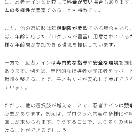
は、忍者ナインと比較して
料金が安い
場合もあります
ムの多様性
が豊富であることも特徴です。
また、他の選択肢は
年齢制限が柔軟
である場合もあり
ば、年齢に応じたプログラムが豊富に用意されている
様な年齢層が参加できる環境を提供しています。
一方で、忍者ナインは
専門的な指導
や
安全な環境
を提
あります。例えば、専門的な指導者が参加者をサポー
環境を整えることで、子どもたちが安心して参加でき
ています。
ただし、他の選択肢が増えることで、忍者ナインは
競
必要があります。例えば、プログラム内容の多様化や
直しが求められます。そうすることで、より多くの利
けることができるでしょう。