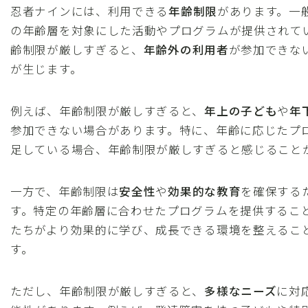
忍者ナインには、利用できる
年齢制限
があります。一
の年齢層を対象にした活動やプログラムが提供されて
齢制限が厳しすぎると、
年齢外の利用者
が参加できな
が生じます。
例えば、年齢制限が厳しすぎると、
年上の子ども
や
年
参加できない場合があります。特に、年齢に応じたプ
足している場合、年齢制限が厳しすぎると感じること
一方で、年齢制限は
安全性
や
効果的な教育
を確保する
す。特定の年齢層に合わせたプログラムを提供するこ
たちがより効果的に学び、成長できる環境を整えるこ
す。
ただし、年齢制限が厳しすぎると、
多様なニーズ
に対